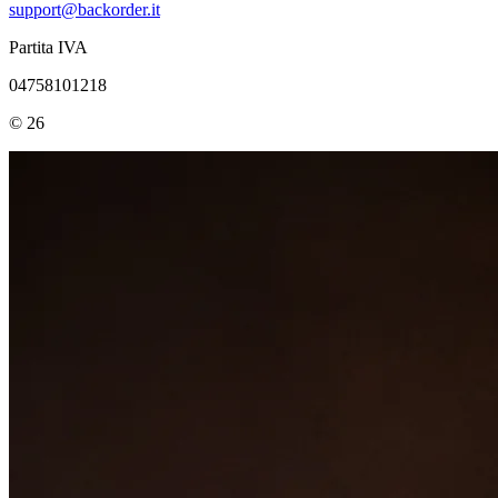
support@backorder.it
Partita IVA
04758101218
© 26